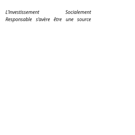
L’Investissement Socialement 
Responsable s’avère être une source 
supplémentaire de diversification et de 
performance pour votre patrimoine. 
N’hésitez pas à contacter notre cabinet 
pour connaitre notre sélection de fonds 
répondant aux enjeux 
environnementaux.
#ISR
#investissementresponsable