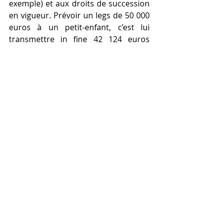
exemple) et aux droits de succession 
en vigueur. Prévoir un legs de 50 000 
euros à un petit-enfant, c’est lui 
transmettre in fine 42 124 euros 
seulement (car les droits de 
succession sont dans ce cas de 7 876 
euros). Une somme inférieure à ce 
qu’un grand-parent peut transmettre 
de son vivant, et à n’importe quel 
âge, par le biais d’un don manuel ou 
d’une donation, puisque ce type de 
dispositif bénéficie d’un abattement 
de 31 865 euros tous les quinze ans. 
Sans oublier l’assurance-vie...
Y prévoir l'organisation de ses 
obsèques