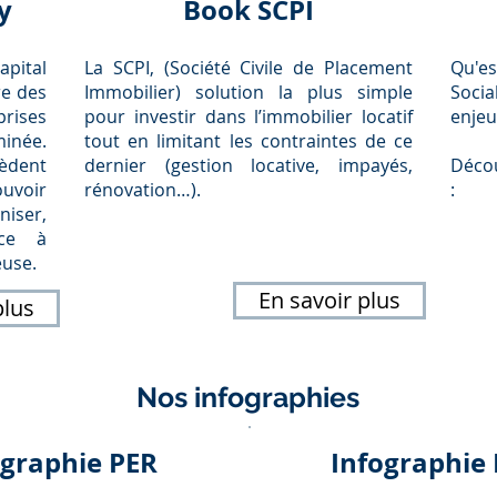
y
Book SCPI
pital
La SCPI, (Société Civile de Placement
Qu'es
re des
Immobilier) solution la plus simple
Socia
prises
pour investir dans l’immobilier locatif
enjeu
minée.
tout en limitant les contraintes de ce
cèdent
dernier (gestion locative, impayés,
Décou
ouvoir
rénovation…).
:
niser,
âce à
euse.
En savoir plus
plus
Nos infographies
ographie PER
Infographie 