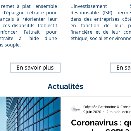
 remet à plat l'ensemble
L'investissement So
 d'épargne retraite pour
Responsable (ISR) permet
français à réorienter leur
dans des entreprises côté
ces dispositifs. L'objectif
en fonction de leur p
foncer l'attrait pour
financière et de leur c
etraite à l'aide d'une
éthique, social et environn
lus souple.
En savoir plus
En sa
Actualités
Odyssée Patrimoine & Consei
9 juin 2020
2 min de lectu
Coronavirus : 