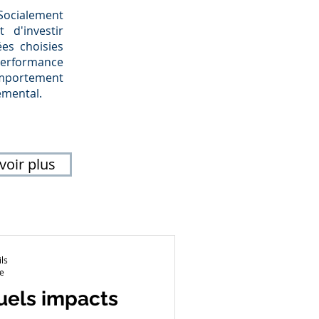
cialement
 d'investir
es choisies
erformance
omportement
emental.
voir plus
ls
re
quels impacts