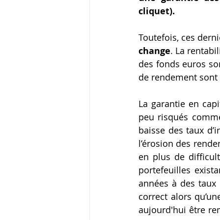
cliquet).
Toutefois, ces dern
change
. La rentabil
des fonds euros sont
de rendement sont à
La garantie en capi
peu risqués comme l
baisse des taux d’i
l’érosion des rende
en plus de difficul
portefeuilles exist
années à des taux
correct alors qu’un
aujourd'hui être re