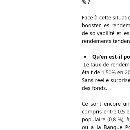
% ?   
Face à cette situat
booster les rendeme
de solvabilité et l
rendements tendent à
Qu’en est-il p
 Le taux de rendement moyen, estimé, pour 2020 devrait être autour de 1,10%/1,30% (il 
était de 1,50% en 20
Sans réelle surprise
des fonds.    
Ce sont encore un
compris entre 0,5 e
populaire (0,8 %), à
ou à la Banque Pos