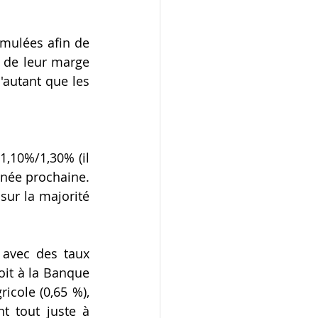
umulées afin de 
 de leur marge 
'autant que les 
née prochaine.  
 sur la majorité 
avec des taux 
it à la Banque 
icole (0,65 %), 
t tout juste à 