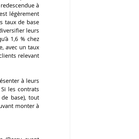
n redescendue à 
est légèrement 
s taux de base 
versifier leurs 
u’à 1,6 % chez 
e, avec un taux 
ients relevant 
senter à leurs 
i les contrats 
de base), tout 
uvant monter à 