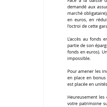
Face à la baisse d
demandé aux assure
marché obligataire)
en euros, en rédui
l’octroi de cette gar
L’accès au fonds en
partie de son éparg
fonds en euros). Un
impossible.
Pour amener les inve
en place en bonus 
est placée en unité
Heureusement les co
votre patrimoine sur