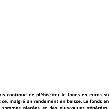
ais continue de plébisciter le fonds en euros sur
t ce, malgré un rendement en baisse. Le fonds en 
 sommes placées et des plus-values générées (